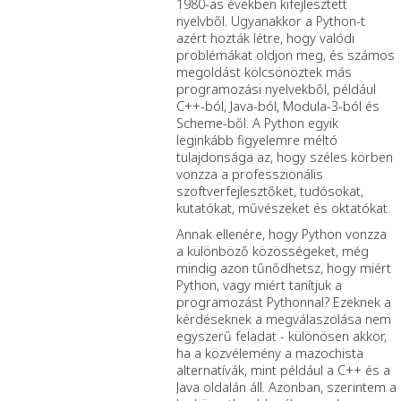
1980-as években kifejlesztett
nyelvből. Ugyanakkor a Python-t
azért hozták létre, hogy valódi
problémákat oldjon meg, és számos
megoldást kölcsönöztek más
programozási nyelvekből, például
C++-ból, Java-ból, Modula-3-ból és
Scheme-ből. A Python egyik
leginkább figyelemre méltó
tulajdonsága az, hogy széles körben
vonzza a professzionális
szoftverfejlesztőket, tudósokat,
kutatókat, művészeket és oktatókat.
Annak ellenére, hogy Python vonzza
a különböző közösségeket, még
mindig azon tűnődhetsz, hogy miért
Python, vagy miért tanítjuk a
programozást Pythonnal? Ezeknek a
kérdéseknek a megválaszolása nem
egyszerű feladat - különösen akkor,
ha a közvélemény a mazochista
alternatívák, mint például a C++ és a
Java oldalán áll. Azonban, szerintem a